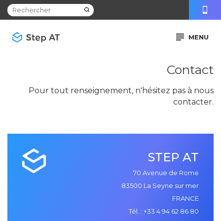
MENU
Contact
Pour tout renseignement, n'hésitez pas à nous
contacter.
STEP AT
70 Avenue de Rome
83500 La Seyne sur mer
FRANCE
Tél. :
+33 4 94 62 86 80