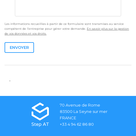
Les informations recueillies à partir de ce formulaire sont transmises au service
compétent de l’entreprise pour gérer votre demande.
En savoir plus sur la gestion
de vos données et vos droits.
ENVOYER
-
70 Avenue de Rome
83500 La Seyne sur mer
FRANCE
+33 4 94 62 86 80